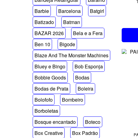
Barbie
Barcelona
Batgirl
Batizado
Batman
BAZAR 2026
Bela e a Fera
Ben 10
Bigode
Blaze And The Monster Machines
Bluey e Bingo
Bob Esponja
Bobbie Goods
Bodas
Bodas de Prata
Boleira
Bolofofo
Bombeiro
Borboletas
Bosque encantado
Boteco
Box Creative
Box Padrão
PA