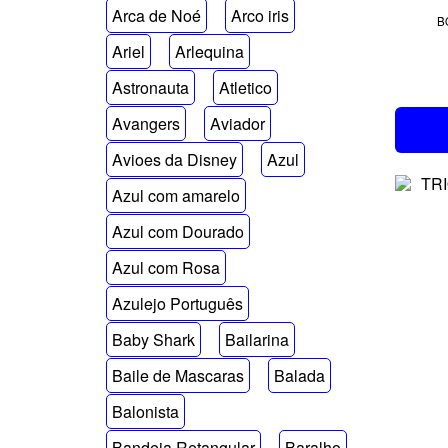
Arca de Noé
Arco iris
B
Ariel
Arlequina
Astronauta
Atletico
Avangers
Aviador
Avioes da Disney
Azul
Azul com amarelo
Azul com Dourado
Azul com Rosa
Azulejo Português
Baby Shark
Bailarina
Baile de Mascaras
Balada
Balonista
Bandeja Retangular
Baralho