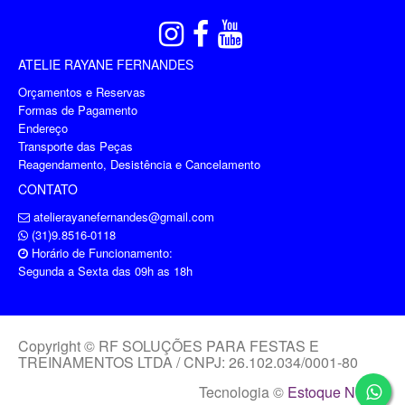
ATELIE RAYANE FERNANDES
Orçamentos e Reservas
Formas de Pagamento
Endereço
Transporte das Peças
Reagendamento, Desistência e Cancelamento
CONTATO
atelierayanefernandes@gmail.com
(31)9.8516-0118
Horário de Funcionamento:
Segunda a Sexta das 09h as 18h
Copyright © RF SOLUÇÕES PARA FESTAS E
TREINAMENTOS LTDA / CNPJ: 26.102.034/0001-80
Tecnologia ©
Estoque NOW
.