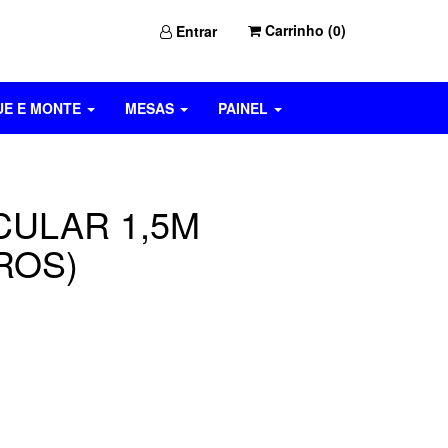
Carrinho (
0
)
Entrar
UE E MONTE
MESAS
PAINEL
CULAR 1,5M
ROS)