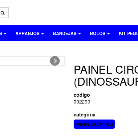
OS
ARRANJOS
BANDEJAS
BOLOS
KIT PEG
PAINEL CIR
(DINOSSAU
código
002290
categoria
PAINÉIS E CORTINAS