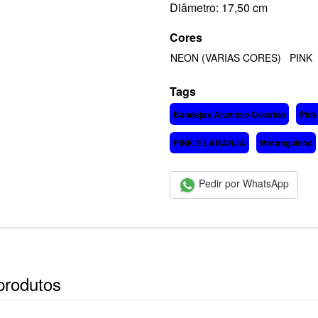
Diâmetro: 17,50 cm
Cores
NEON (VARIAS CORES)
PINK
Tags
Bandejas Aluminio Colorido
Pink
PINK E LARANJA
Moranguinho
Pedir por WhatsApp
produtos